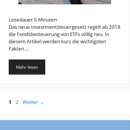
Lesedauer
5
Minuten
Das neue Investmentsteuergesetz regelt ab 2018
die Fondsbesteuerung von ETFs völlig neu. In
diesem Artikel werden kurz die wichtigsten
Fakten …
Mehr lesen
Seite
Seite
1
2
Weiter
→