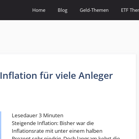
Home
Blog
Geld-Themen
ETF Th
nflation für viele Anleger
Lesedauer
3
Minuten
Steigende Inflation: Bisher war die
Inflationsrate mit unter einem halben
Prozent sehr niedrig. Doch langsam kehrt die