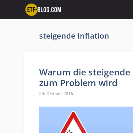
Zum
Inhalt
springen
steigende Inflation
Warum die steigende I
zum Problem wird
20. Oktober 2016