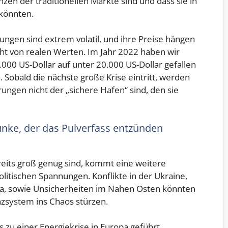
en der traditionellen Märkte sind und dass sie in
 könnten.
ungen sind extrem volatil, und ihre Preise hängen
ht von realen Werten. Im Jahr 2022 haben wir
.000 US-Dollar auf unter 20.000 US-Dollar gefallen
. Sobald die nächste große Krise eintritt, werden
ungen nicht der „sichere Hafen“ sind, den sie
nke, der das Pulverfass entzünden
reits groß genug sind, kommt eine weitere
litischen Spannungen. Konflikte in der Ukraine,
, sowie Unsicherheiten im Nahen Osten könnten
anzsystem ins Chaos stürzen.
ts zu einer Energiekrise in Europa geführt.