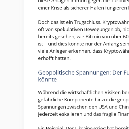
diese Anlagen immun gegen die Turbulenz
einer Krise als sicherer Hafen fungieren
Doch das ist ein Trugschluss. Kryptowähr
oft von spekulativen Bewegungen ab, nic
bereits gesehen, wie Bitcoin von über 60
ist – und dies könnte nur der Anfang sein
viele Anleger erkennen, dass Kryptowähr
erhofft hatten.
Geopolitische Spannungen: Der Fu
könnte
Während die wirtschaftlichen Risiken be
gefährliche Komponente hinzu: die geopo
Spannungen zwischen den USA und China
jederzeit eskalieren und das fragile Fin
Ein Beispiel: Der Ukraine-Krieg hat berei