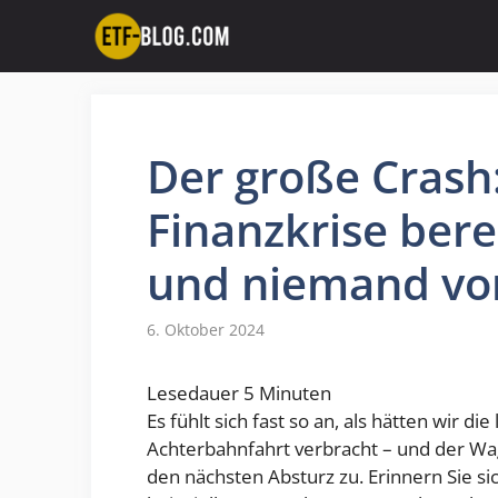
Zum
Inhalt
springen
Der große Crash
Finanzkrise bere
und niemand vorb
6. Oktober 2024
Lesedauer
5
Minuten
Es fühlt sich fast so an, als hätten wir d
Achterbahnfahrt verbracht – und der Wag
den nächsten Absturz zu. Erinnern Sie s