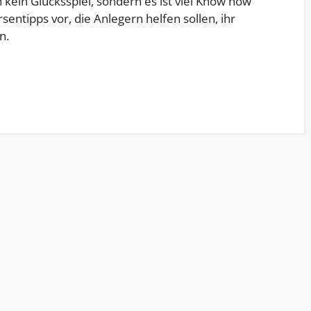
 kein Glücksspiel, sondern es ist viel Know how
rsentipps vor, die Anlegern helfen sollen, ihr
n.