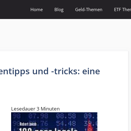
Home
Blog
Geld-Themen
ETF Th
ntipps und -tricks: eine
Lesedauer
3
Minuten