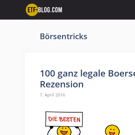
Zum
Inhalt
springen
Börsentricks
100 ganz legale Boerse
Rezension
7. April 2016