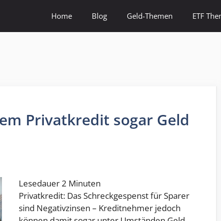
Home
Blog
Geld-Themen
ETF Th
nem Privatkredit sogar Geld
Lesedauer
2
Minuten
Privatkredit: Das Schreckgespenst für Sparer
sind Negativzinsen – Kreditnehmer jedoch
können damit sogar unter Umständen Geld