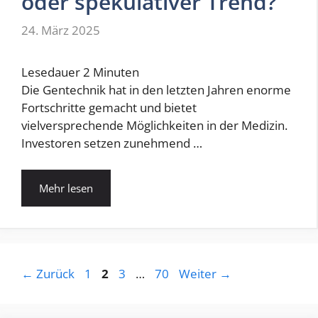
oder spekulativer Trend?
24. März 2025
Lesedauer
2
Minuten
Die Gentechnik hat in den letzten Jahren enorme
Fortschritte gemacht und bietet
vielversprechende Möglichkeiten in der Medizin.
Investoren setzen zunehmend …
Mehr lesen
Seite
Seite
Seite
Seite
←
Zurück
1
2
3
…
70
Weiter
→