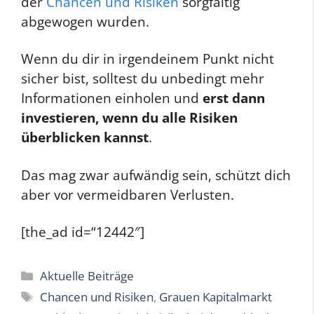
der
Chancen und Risiken
sorgfältig
abgewogen wurden.
Wenn du dir in irgendeinem Punkt nicht
sicher bist, solltest du unbedingt mehr
Informationen einholen und
erst dann
investieren, wenn du alle Risiken
überblicken kannst
.
Das mag zwar aufwändig sein, schützt dich
aber vor vermeidbaren Verlusten.
[the_ad id=“12442″]
Kategorien
Aktuelle Beiträge
Schlagwörter
Chancen und Risiken
,
Grauen Kapitalmarkt