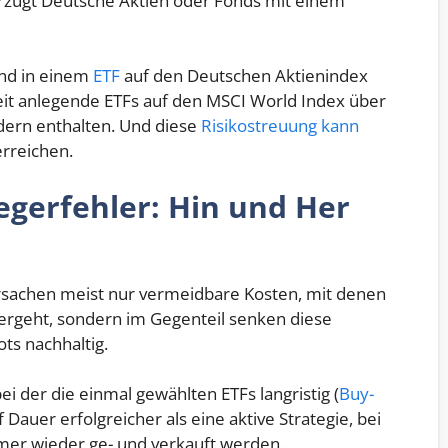
rzugt Deutsche Aktien oder Fonds mit einem
sind in einem
ETF
auf den Deutschen Aktienindex
it anlegende ETFs auf den MSCI World Index über
dern enthalten. Und diese
Risikostreuung kann
rreichen.
egerfehler: Hin und Her
rsachen meist nur vermeidbare Kosten, mit denen
ergeht, sondern im Gegenteil senken diese
ts nachhaltig.
bei der die einmal gewählten ETFs langristig (
Buy-
 Dauer erfolgreicher als eine aktive Strategie, bei
mmer wieder ge- und verkauft werden.