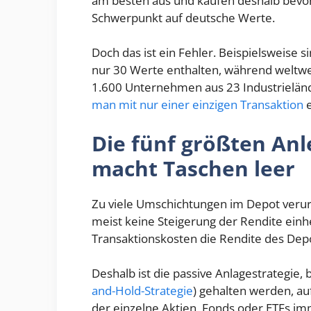
am besten aus und kaufen deshalb bevo
Schwerpunkt auf deutsche Werte.
Doch das ist ein Fehler. Beispielsweise 
nur 30 Werte enthalten, während weltwe
1.600 Unternehmen aus 23 Industrielän
man mit nur einer einzigen Transaktion
e
Die fünf größten Anl
macht Taschen leer
Zu viele Umschichtungen im Depot veru
meist keine Steigerung der Rendite einh
Transaktionskosten die Rendite des Depo
Deshalb ist die passive Anlagestrategie, 
and-Hold-Strategie
) gehalten werden, auf
der einzelne Aktien, Fonds oder ETFs i