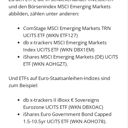
und den Börsenindex MSCI Emerging Markets
abbilden, zählen unter anderen:
ComStage MSCI Emerging Markets TRN
UCITS ETF (WKN ETF127)
db x-trackers MSCI Emerging Markets
Index UCITS ETF (WKN DBX1EM)
iShares MSCI Emerging Markets (DE) UCITS
ETF (WKN AOHGZT).
Und ETFs auf Euro-Staatsanleihen-Indizes sind
zum Beispiel:
db x-trackers II iBoxx € Sover­eigns
Eurozone UCITS ETF (WKN DBXOAC)
iShares Euro Government Bond Capped
1.5-10.5yr UCITS ETF (WKN AOHO78).