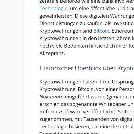
zentrale Behörde wie eine Bank involvie
Technologie
, um eine öffentliche und tr
gewährleisten. Diese digitalen Währun
Dienstleistungen zu kaufen, als Investiti
Kryptowährungen sind
Bitcoin
, Ethereum
Kryptowährungen in den letzten Jahren 
noch viele Bedenken hinsichtlich ihrer Re
Akzeptanz.
Historischer Überblick über Kry
Kryptowährungen haben ihren Ursprung i
Kryptowährung, Bitcoin, von einer Per
Nakamoto
eingeführt wurde (genauer: i
erschien das sogenannte Whitepaper un
Referenzsoftware veröffentlicht). Seitd
zugenommen, mit Tausenden von digitale
Technologie basieren, die eine dezentr
Transaktionen ermöglicht.