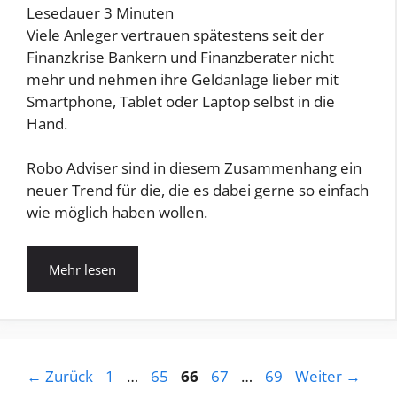
Lesedauer
3
Minuten
Viele Anleger vertrauen spätestens seit der
Finanzkrise Bankern und Finanzberater nicht
mehr und nehmen ihre Geldanlage lieber mit
Smartphone, Tablet oder Laptop selbst in die
Hand.
Robo Adviser sind in diesem Zusammenhang ein
neuer Trend für die, die es dabei gerne so einfach
wie möglich haben wollen.
Mehr lesen
Seite
Seite
Seite
Seite
Seite
←
Zurück
1
…
65
66
67
…
69
Weiter
→