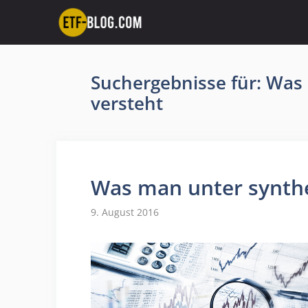
Zum
Inhalt
springen
Suchergebnisse für:
Was 
versteht
Was man unter synthe
9. August 2016