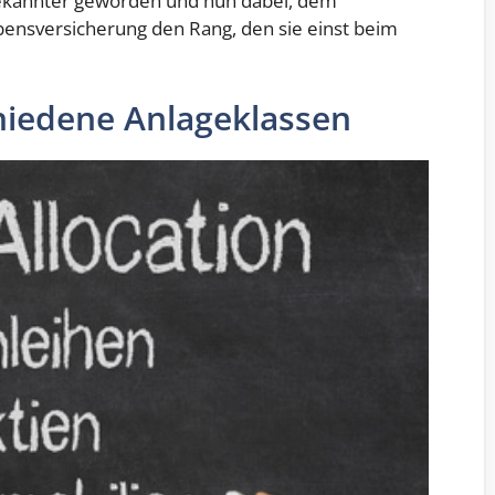
bekannter geworden und nun dabei, dem
bensversicherung den Rang, den sie einst beim
chiedene Anlageklassen